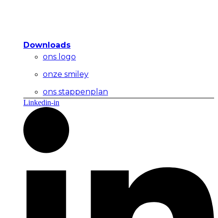
Downloads
ons logo
onze smiley
ons stappenplan
Linkedin-in