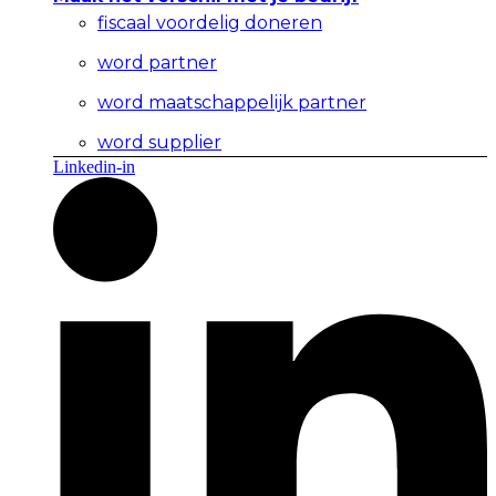
fiscaal voordelig doneren
word partner
word maatschappelijk partner
word supplier
Linkedin-in